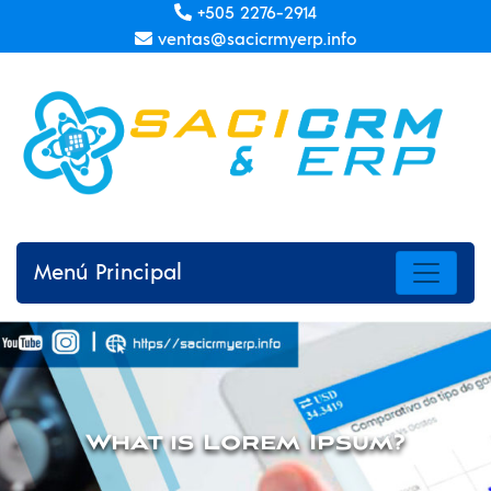
+505 2276-2914
ventas@sacicrmyerp.info
Menú Principal
What is Lorem Ipsum?